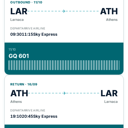
OUTBOUND · 11/10
LAR
ATH
✈
Larnaca
Athens
DEPART
ARRIVE
AIRLINE
09:30
11:15
Sky Express
11/10
GQ 601
RETURN · 16/09
ATH
LAR
✈
Athens
Larnaca
DEPART
ARRIVE
AIRLINE
19:10
20:45
Sky Express