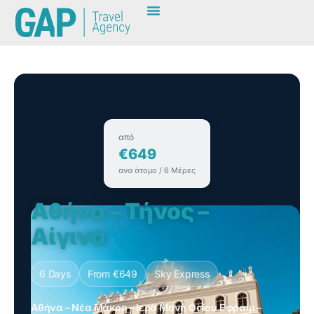
από
€649
ανα άτομο / 6 Μέρες
Αθήνα – Τήνος –
Αίγινα
6 Days
From €649
Sky Express
Αθήνα – Νέα Μάκρη – Ιερά Μονή Οσίου Εφραίμ –