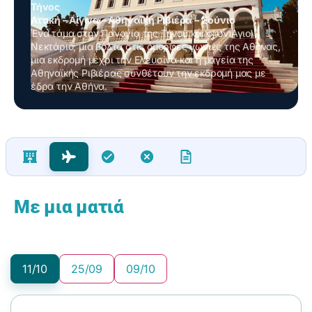
Τήνος
Αττική – Αίγινα – Αθηναϊκή Ριβιέρα – Σούνιο
Ένα τάμα στην Παναγία της Τήνου και στον Άγιο
Νεκτάριο, μια βόλτα στις όμορφες γωνιές της Αθήνας,
μια εκδρομή μέχρι την Ελευσίνα και η μαγεία της
Αθηναϊκής Ριβιέρας συνθέτουν την εκδρομή μας με
έδρα την Αθήνα.
Ξενοδοχεία & Τιμές
Πτήσεις
Περιλαμβάνονται
Δεν Περιλαμβάνονται
Όροι & Πολιτική Ακύρωσης
Με μια ματιά
11/10
25/09
09/10